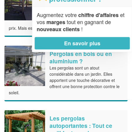
pergola en kit
Il peut être tentant de choisir une
Augmentez votre
et
chiffre d'affaires
pergola en kit plutôt que sur mesure,
vos
tout en gagnant de
marges
notamment à cause de la différence de
prix. Mais est-ce une raison suffisante ?
!
nouveaux clients
En savoir plus
Pergolas en bois ou en
aluminium ?
Les pergolas sont un atout
considérable dans un jardin. Elles
apportent une touche décorative et
offrent une bonne protection contre le
soleil.
Les pergolas
autoportantes : Tout ce