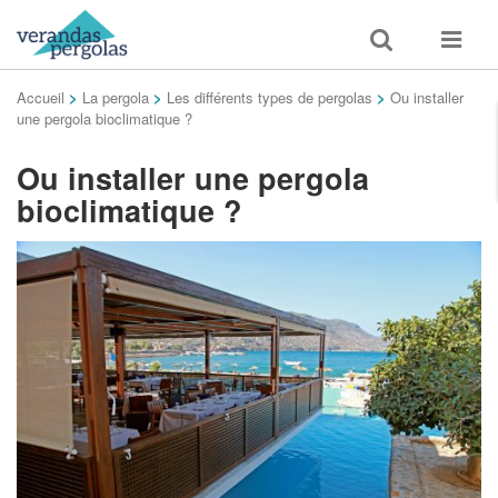
Toggle
Toggle
search
navigat
Accueil
>
La pergola
>
Les différents types de pergolas
>
Ou installer
une pergola bioclimatique ?
Ou installer une pergola
bioclimatique ?