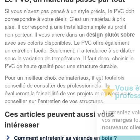
Si vous n’avez pas pensé à un style précis, le PVC doit
correspondre à votre désir. C’est un matériau à prix
aisé. Il correspond à une installation simple au profil
non porteur. Il vous ancre dans un
design plutôt sobre
avec ses coloris disponibles. Le PVC offre également
un entretien facile. Seulement, il a tendance à se dilater
sous la variation de température. Il faut donc, choisir le
PVC de haute qualité pour une structure durable.
Pour un meilleur choix de matériaux, il est toutefois
✕
conseillé de consulter des professionnels. Ils
Vous êtes un
évalueront la faisabilité de vos projets et peuvent vous
professionnel ?
conseiller sur l’entretien de vos structures.
Augmentez votre
et
chiffre d'affaires
Ces articles peuvent aussi vous
vos
tout en gagnant de
marges
intéresser
!
nouveaux clients
Comment entretenir sa véranda en bois ?