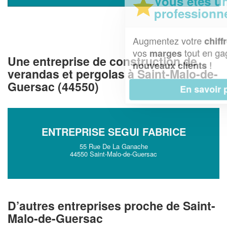
Vous êtes un
professionnel ?
Augmentez votre
et
chiffre d'affaires
vos
tout en gagnant de
marges
Une entreprise de construction de
!
nouveaux clients
verandas et pergolas à Saint-Malo-de-
Guersac (44550)
En savoir plus
ENTREPRISE SEGUI FABRICE
55 Rue De La Ganache
44550 Saint-Malo-de-Guersac
D’autres entreprises proche de Saint-
Malo-de-Guersac