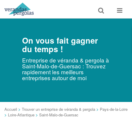
Toggle
Toggle
search
navigat
On vous fait gagner
du temps !
Entreprise de véranda & pergola à
Saint-Malo-de-Guersac : Trouvez
rapidement les meilleurs
entreprises autour de moi
Accueil
>
Trouver un entreprise de véranda & pergola
>
Pays-de-la-Loire
>
Loire-Atlantique
>
Saint-Malo-de-Guersac