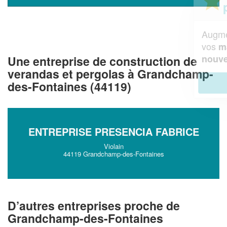
professionnel ?
Augmentez votre
et
chiffre d'affaires
vos
tout en gagnant de
marges
!
nouveaux clients
Une entreprise de construction de
verandas et pergolas à Grandchamp-
En savoir plus
des-Fontaines (44119)
ENTREPRISE PRESENCIA FABRICE
Violain
44119 Grandchamp-des-Fontaines
D’autres entreprises proche de
Grandchamp-des-Fontaines