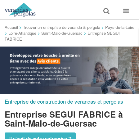
Toggle
Toggle
search
navigat
Accueil
>
Trouver un entreprise de véranda & pergola
>
Pays-de-la-Loire
>
Loire-Atlantique
>
Saint-Malo-de-Guersac
>
Entreprise SEGUI
FABRICE
Entreprise de construction de verandas et pergolas
Entreprise SEGUI FABRICE
à
Saint-Malo-de-Guersac
Il s'agit de votre entreprise ?