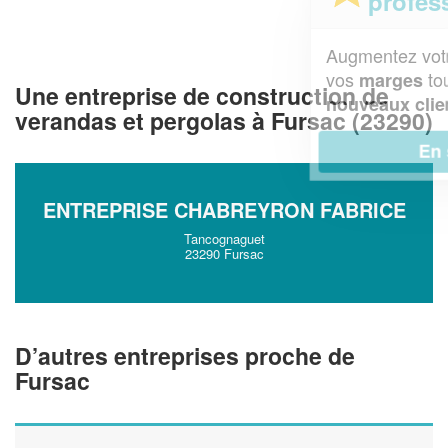
professionnel ?
Augmentez votre
et
chiffre d'affaires
vos
tout en gagnant de
marges
Une entreprise de construction de
!
nouveaux clients
verandas et pergolas à Fursac (23290)
En savoir plus
ENTREPRISE CHABREYRON FABRICE
Tancognaguet
23290 Fursac
D’autres entreprises proche de
Fursac