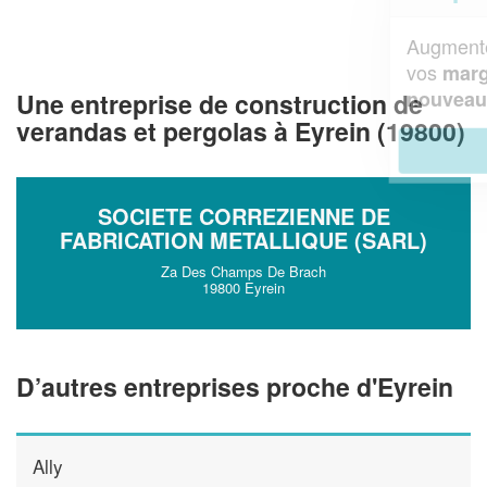
Augmentez votre
et
chiffre d'affaires
vos
tout en gagnant de
marges
!
nouveaux clients
Une entreprise de construction de
verandas et pergolas à Eyrein (19800)
En savoir plus
SOCIETE CORREZIENNE DE
FABRICATION METALLIQUE (SARL)
Za Des Champs De Brach
19800 Eyrein
D’autres entreprises proche d'Eyrein
Ally