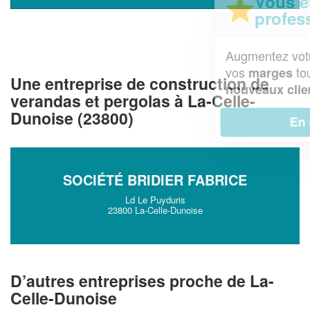
Vous êtes un
professionnel ?
Augmentez votre
et
chiffre d'affaires
vos
tout en gagnant de
marges
Une entreprise de construction de
!
nouveaux clients
verandas et pergolas à La-Celle-
Dunoise (23800)
En savoir plus
SOCIÉTÉ BRIDIER FABRICE
Ld Le Puyduris
23800 La-Celle-Dunoise
D’autres entreprises proche de La-
Celle-Dunoise