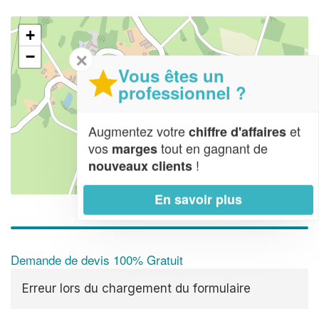
+
−
✕
Vous êtes un
professionnel ?
Augmentez votre
et
chiffre d'affaires
vos
tout en gagnant de
marges
!
nouveaux clients
Leaflet
| Map data ©
OpenStreetMap contributors,
CC-BY-SA
En savoir plus
Demande de devis 100% Gratuit
Erreur lors du chargement du formulaire