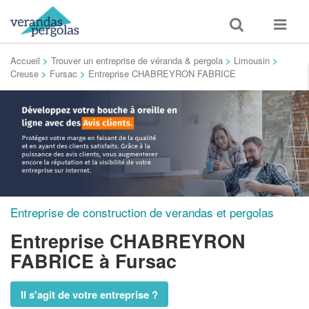
Toggle
Toggle
search
navigat
Accueil
>
Trouver un entreprise de véranda & pergola
>
Limousin
>
Creuse
>
Fursac
>
Entreprise CHABREYRON FABRICE
Entreprise de construction de verandas et pergolas
Entreprise CHABREYRON
FABRICE
à Fursac
Il s'agit de votre entreprise ?