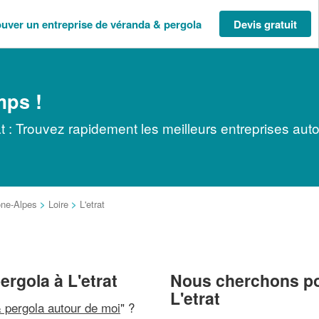
ouver un entreprise de véranda & pergola
Devis gratuit
mps !
t : Trouvez rapidement les meilleurs entreprises aut
ne-Alpes
>
Loire
>
L'etrat
ergola à L'etrat
Nous cherchons pou
L'etrat
 pergola autour de moi
" ?