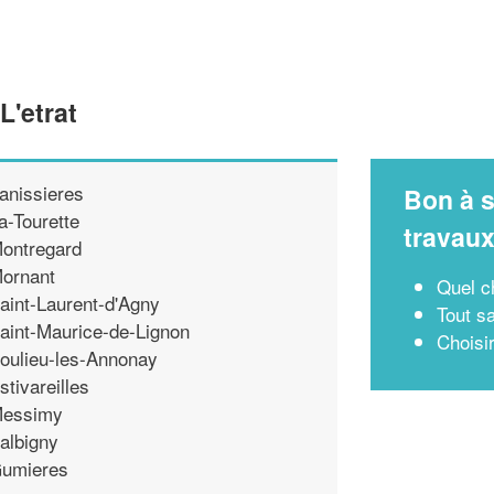
L'etrat
anissieres
Bon à s
a-Tourette
travau
ontregard
ornant
Quel c
aint-Laurent-d'Agny
Tout sa
aint-Maurice-de-Lignon
Choisi
oulieu-les-Annonay
stivareilles
essimy
albigny
umieres