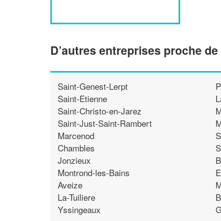
D’autres entreprises proche de 
Saint-Genest-Lerpt
P
Saint-Etienne
L
Saint-Christo-en-Jarez
M
Saint-Just-Saint-Rambert
M
Marcenod
S
Chambles
S
Jonzieux
B
Montrond-les-Bains
E
Aveize
M
La-Tuiliere
B
Yssingeaux
G