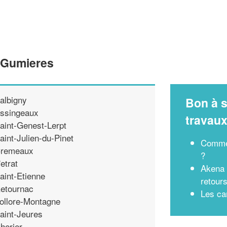
e Gumieres
albigny
Bon à s
ssingeaux
travau
aint-Genest-Lerpt
aint-Julien-du-Pinet
Commen
remeaux
?
'etrat
Akena 
aint-Etienne
retours
etournac
Les car
ollore-Montagne
aint-Jeures
herier