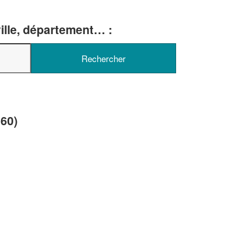
ille, département… :
✕
Vous êtes un
professionnel ?
Augmentez votre
e
chiffre d'affaires
560)
vos
tout en gagnant de
marges
!
nouveaux clients
En savoir plus