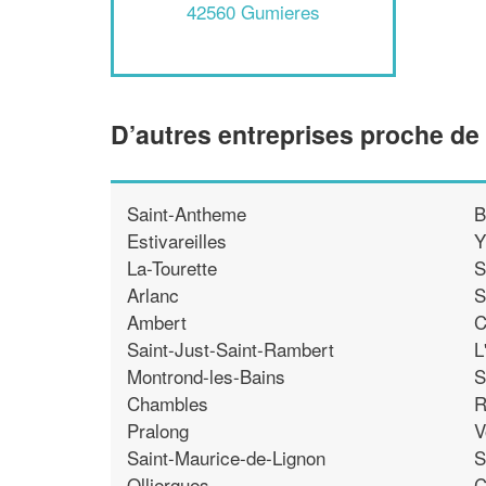
42560 Gumieres
D’autres entreprises proche d
Saint-Antheme
B
Estivareilles
Y
La-Tourette
S
Arlanc
S
Ambert
C
Saint-Just-Saint-Rambert
L
Montrond-les-Bains
S
Chambles
R
Pralong
V
Saint-Maurice-de-Lignon
S
Olliergues
C