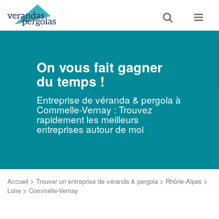
Toggle
Toggle
search
navigat
On vous fait gagner
du temps !
Entreprise de véranda & pergola à
Commelle-Vernay : Trouvez
rapidement les meilleurs
entreprises autour de moi
Accueil
>
Trouver un entreprise de véranda & pergola
>
Rhône-Alpes
>
Loire
>
Commelle-Vernay