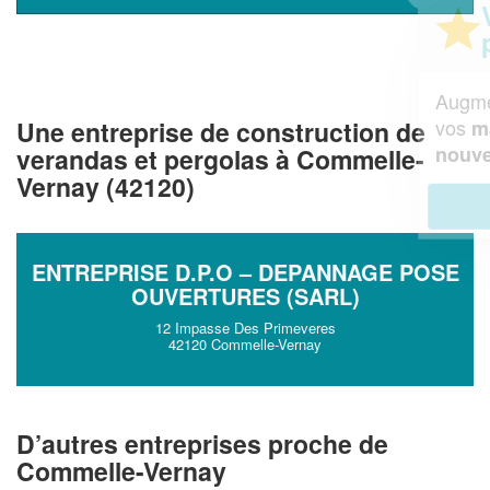
Vous êtes un
professionnel ?
Augmentez votre
et
chiffre d'affaires
vos
tout en gagnant de
Une entreprise de construction de
marges
!
nouveaux clients
verandas et pergolas à Commelle-
Vernay (42120)
En savoir plus
ENTREPRISE D.P.O – DEPANNAGE POSE
OUVERTURES (SARL)
12 Impasse Des Primeveres
42120 Commelle-Vernay
D’autres entreprises proche de
Commelle-Vernay