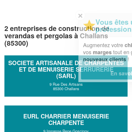
✕
Vous êtes un
2 entreprises de construction de
professionnel ?
verandas et pergolas à Challans
(85300)
Augmentez votre
et
chiffre d'affaires
vos
tout en gagnant de
marges
!
nouveaux clients
SOCIETE ARTISANALE DE CHARPENTES
ET DE MENUISERIE SERRURERIE
En savoir plus
(SARL)
9 Rue Des Artisans
85300 Challans
EURL CHARRIER MENUISERIE
CHARPENTE
9 Impasse Rene Goscinny