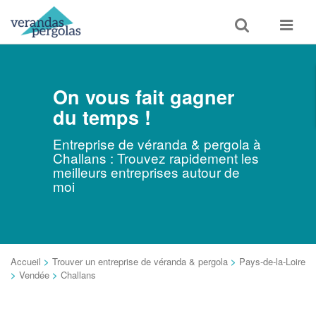
Toggle
Toggle
search
navigat
On vous fait gagner
du temps !
Entreprise de véranda & pergola à
Challans : Trouvez rapidement les
meilleurs entreprises autour de
moi
Accueil
>
Trouver un entreprise de véranda & pergola
>
Pays-de-la-Loire
>
Vendée
>
Challans