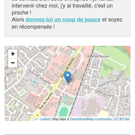
intervenir chez moi, j'y ai travaillé, c'est un
proche !
Alors
et soyez
donnez-lui un coup de pouce
en récompensés !
+
−
Leaflet
| Map data ©
OpenStreetMap contributors,
CC-BY-SA