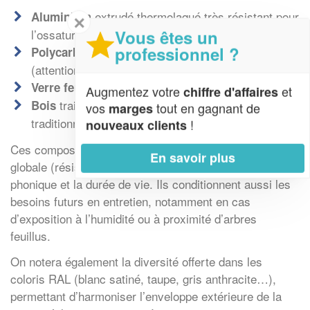
extrudé thermolaqué très résistant pour
Aluminium
✕
Vous êtes un
l’ossature
professionnel ?
pour les budgets réduits
Polycarbonate alvéolaire
(attention à l’isolation)
é avec traitement solaire renforcé
Verre feuillet
Augmentez votre
et
chiffre d'affaires
traité haute durabilité pour ambiance plus
Bois
vos
tout en gagnant de
marges
traditionnelle
!
nouveaux clients
Ces composants influencent non seulement la solidité
En savoir plus
globale (résistance au vent), mais également l’isolation
phonique et la durée de vie. Ils conditionnent aussi les
besoins futurs en entretien, notamment en cas
d’exposition à l’humidité ou à proximité d’arbres
feuillus.
On notera également la diversité offerte dans les
coloris RAL (blanc satiné, taupe, gris anthracite…),
permettant d’harmoniser l’enveloppe extérieure de la