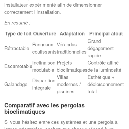
installateur expérimenté afin de dimensionner
correctement l’installation.
En résumé :
Type de toit
Ouverture
Adaptation
Principal atout
Grand
Panneaux
Vérandas
Rétractable
dégagement
coulissants
traditionnelles
rapide
Inclinaison
Projets
Contrôle affiné
Escamotable
modulable
bioclimatiques
de la luminosité
Villas
Esthétique +
Disparition
Galandage
modernes /
décloisonnement
intégrale
piscines
total
Comparatif avec les pergolas
bioclimatiques
Si vous hésitez entre ces systèmes et une pergola à
lames orientables, sachez que chacun répond à un