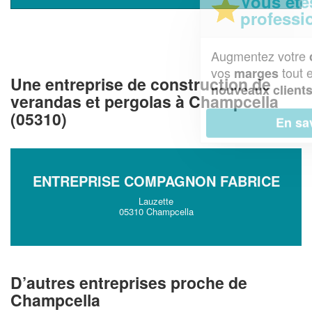
Vous êtes un
professionnel ?
Augmentez votre
et
chiffre d'affaires
vos
tout en gagnant de
marges
Une entreprise de construction de
!
nouveaux clients
verandas et pergolas à Champcella
(05310)
En savoir plus
ENTREPRISE COMPAGNON FABRICE
Lauzette
05310 Champcella
D’autres entreprises proche de
Champcella