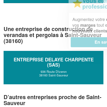
Vous êtes un
professionnel ?
Augmentez votre
et
chiffre d'affaires
vos
tout en gagnant de
marges
Une entreprise de construction de
!
nouveaux clients
verandas et pergolas à Saint-Sauveur
(38160)
En savoir plus
ENTREPRISE DELAYE CHARPENTE
(SAS)
936 Route D'izeron
38160 Saint-Sauveur
D’autres entreprises proche de Saint-
Sauveur