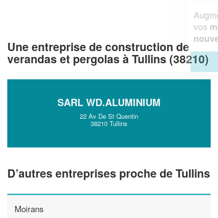
Augmentez votre
et
chiffre d'affaires
vos
tout en gagnant de
marges
!
nouveaux clients
Une entreprise de construction de
verandas et pergolas à Tullins (38210)
En savoir plus
SARL WD.ALUMINIUM
22 Av De St Quentin
38210 Tullins
D’autres entreprises proche de Tullins
Moirans