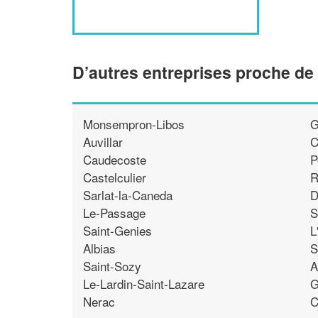
D’autres entreprises proche de
Monsempron-Libos
G
Auvillar
C
Caudecoste
P
Castelculier
R
Sarlat-la-Caneda
D
Le-Passage
S
Saint-Genies
L
Albias
S
Saint-Sozy
A
Le-Lardin-Saint-Lazare
G
Nerac
C