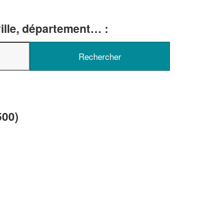
ille, département… :
✕
Vous êtes un
professionnel ?
Augmentez votre
chiffre d'affai
500)
vos
tout en gagnant de
marges
!
nouveaux clients
En savoir plus