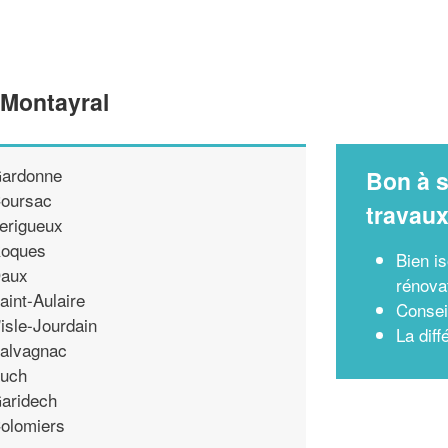
 Montayral
ardonne
Bon à s
oursac
travau
erigueux
oques
Bien i
aux
rénova
aint-Aulaire
Consei
'isle-Jourdain
La dif
alvagnac
uch
aridech
olomiers