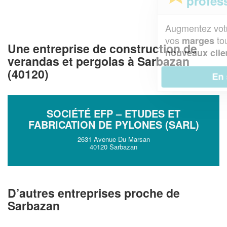
professionnel ?
Augmentez votre
et
chiffre d'affaires
vos
tout en gagnant de
marges
Une entreprise de construction de
!
nouveaux clients
verandas et pergolas à Sarbazan
(40120)
En savoir plus
SOCIÉTÉ EFP – ETUDES ET
FABRICATION DE PYLONES (SARL)
2631 Avenue Du Marsan
40120 Sarbazan
D’autres entreprises proche de
Sarbazan