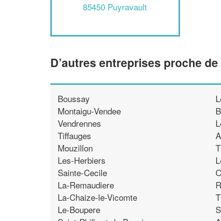
85450 Puyravault
D’autres entreprises proche de
Boussay
L
Montaigu-Vendee
B
Vendrennes
L
Tiffauges
A
Mouzillon
T
Les-Herbiers
L
Sainte-Cecile
O
La-Remaudiere
R
La-Chaize-le-Vicomte
T
Le-Boupere
S