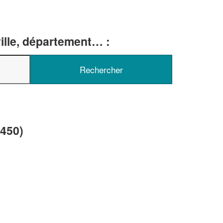
ille, département… :
✕
Vous êtes un
professionnel ?
Augmentez votre
chiffre d'affaires
vos
tout en gagnant de
marges
5450)
!
nouveaux clients
En savoir plus