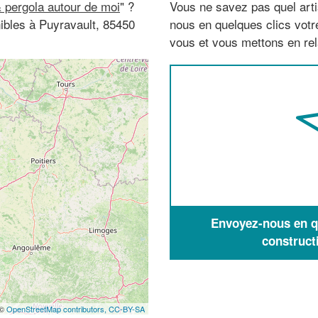
 pergola autour de moi
" ?
Vous ne savez pas quel arti
ibles à Puyravault, 85450
nous en quelques clics vot
vous et vous mettons en rela
Envoyez-nous en qu
construct
 ©
OpenStreetMap contributors,
CC-BY-SA