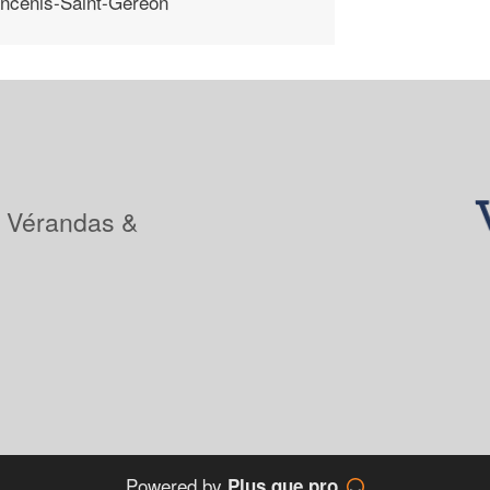
ncenis-Saint-Gereon
: Vérandas &
Powered by
Plus que pro