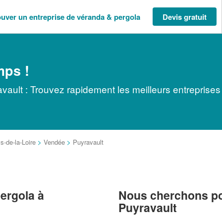
ouver un entreprise de véranda & pergola
Devis gratuit
mps !
vault : Trouvez rapidement les meilleurs entreprises
s-de-la-Loire
>
Vendée
>
Puyravault
ergola à
Nous cherchons pou
Puyravault