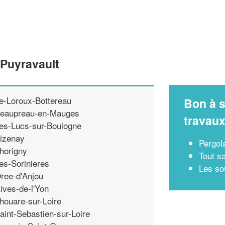
 Puyravault
e-Loroux-Bottereau
Bon à s
eaupreau-en-Mauges
travau
es-Lucs-sur-Boulogne
izenay
Pergol
horigny
Tout sa
es-Sorinieres
Les so
ree-d'Anjou
ives-de-l'Yon
houare-sur-Loire
aint-Sebastien-sur-Loire