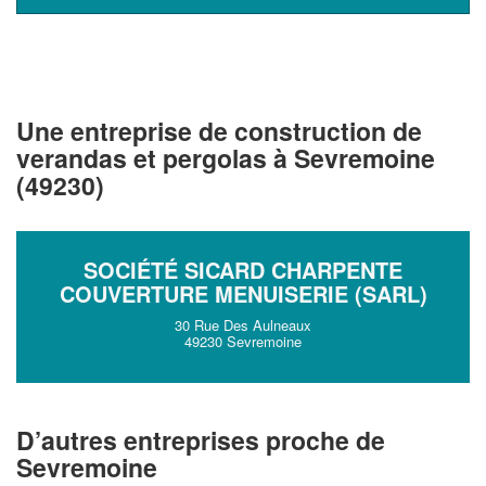
vos
tout en gagnant de
marges
!
nouveaux clients
En savoir plus
Une entreprise de construction de
verandas et pergolas à Sevremoine
(49230)
SOCIÉTÉ SICARD CHARPENTE
COUVERTURE MENUISERIE (SARL)
30 Rue Des Aulneaux
49230 Sevremoine
D’autres entreprises proche de
Sevremoine