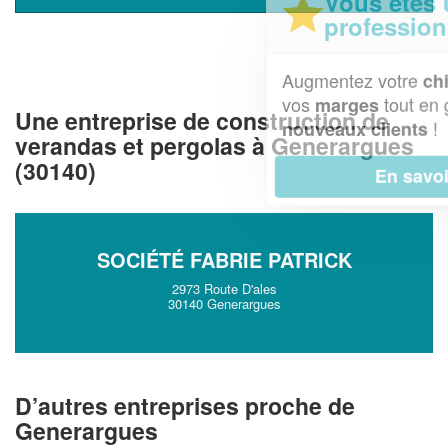
Vous êtes un
professionnel ?
Augmentez votre
et
chiffre d'affaires
vos
tout en gagnant de
marges
Une entreprise de construction de
!
nouveaux clients
verandas et pergolas à Generargues
(30140)
En savoir plus
SOCIÉTÉ FABRIE PATRICK
2973 Route D'ales
30140 Generargues
D’autres entreprises proche de
Generargues