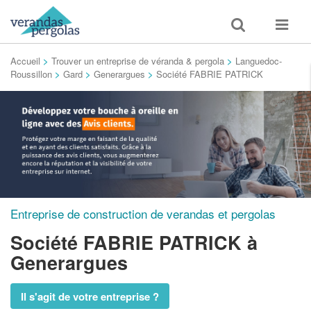
Toggle
Toggle
search
navigat
Accueil
>
Trouver un entreprise de véranda & pergola
>
Languedoc-
Roussillon
>
Gard
>
Generargues
>
Société FABRIE PATRICK
Entreprise de construction de verandas et pergolas
Société FABRIE PATRICK
à
Generargues
Il s'agit de votre entreprise ?