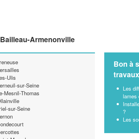
 Bailleau-Armenonville
reneuse
Bon à s
ersailles
travau
es-Ulis
erneuil-sur-Seine
Les di
e-Mesnil-Thomas
lames 
llainville
Instal
riel-sur-Seine
?
ernon
Les so
ondecourt
ercottes