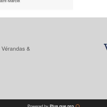
aint-Marcel
: Vérandas &
Powered by
Plus que pro