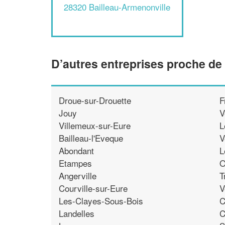
28320 Bailleau-Armenonville
D’autres entreprises proche de
Droue-sur-Drouette
F
Jouy
V
Villemeux-sur-Eure
L
Bailleau-l'Eveque
V
Abondant
L
Etampes
O
Angerville
T
Courville-sur-Eure
V
Les-Clayes-Sous-Bois
C
Landelles
C