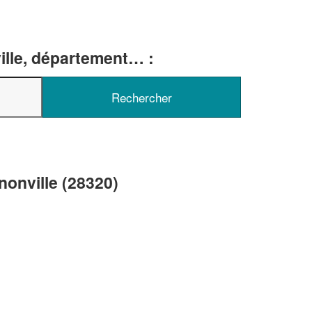
ille, département… :
✕
Vous êtes un
professionnel ?
Augmentez votre
chiffre d'affa
vos
tout en gagnant d
marges
nonville (28320)
!
nouveaux clients
En savoir plus