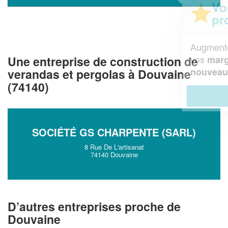
Vous êtes un
professionnel ?
Augmentez votre
et
chiffre d'affaires
vos
tout en gagnant de
Une entreprise de construction de
marges
!
nouveaux clients
verandas et pergolas à Douvaine
(74140)
En savoir plus
SOCIÉTÉ GS CHARPENTE (SARL)
8 Rue De L'artisanat
74140 Douvaine
D’autres entreprises proche de
Douvaine