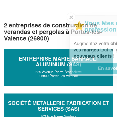
✕
Vous êtes un
2 entreprises de construction de
professionnel ?
verandas et pergolas à Portes-les-
Valence (26800)
Augmentez votre
et
chiffre d'affaires
vos
tout en gagnant de
marges
!
nouveaux clients
ENTREPRISE MARIE BARRAULT
ALUMINIUM (SAS)
En savoir plus
655 Avenue Pierre Brossolette
26800 Portes-les-Valence
SOCIÉTÉ METALLERIE FABRICATION ET
SERVICES (SAS)
303 Rue Pierre Seghers