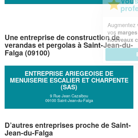
Vous êtes un
professionnel ?
Augmentez votre
et
chiffre d'affaires
vos
tout en gagnant de
marges
Une entreprise de construction de
!
nouveaux clients
verandas et pergolas à Saint-Jean-du-
Falga (09100)
En savoir plus
ENTREPRISE ARIEGEOISE DE
MENUISERIE ESCALIER ET CHARPENTE
(SAS)
9 Rue Jean Cazalbou
09100 Saint-Jean-du-Falga
D’autres entreprises proche de Saint-
Jean-du-Falga