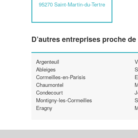
95270 Saint-Martin-du-Tertre
D’autres entreprises proche de 
Argenteuil
V
Ableiges
S
Cormeilles-en-Parisis
E
Chaumontel
M
Condecourt
J
Montigny-les-Cormeilles
S
Eragny
M