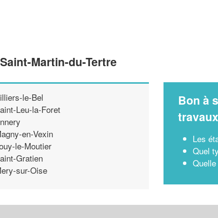
Saint-Martin-du-Tertre
illiers-le-Bel
Bon à s
aint-Leu-la-Foret
travau
nnery
agny-en-Vexin
Les ét
ouy-le-Moutier
Quel t
aint-Gratien
Quelle
ery-sur-Oise