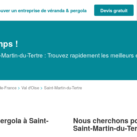
ouver un entreprise de véranda & pergola
Devis gratuit
mps !
Martin-du-Tertre : Trouvez rapidement les meilleurs 
-de-France
>
Val d'Oise
>
Saint-Martin-du-Tertre
ergola à Saint-
Nous cherchons pou
Saint-Martin-du-Ter