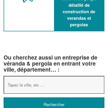
détaillé de
construction de
verandas et
pergolas
Ou cherchez aussi un entreprise de
véranda & pergola en entrant votre
ville, département… :
✕
Vous êtes un
professionnel ?
Augmentez votre
chiffre d'affai
vos
tout en gagnant de
marges
!
nouveaux clients