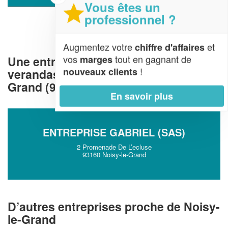
Vous êtes un
professionnel ?
Augmentez votre
et
chiffre d'affaires
vos
tout en gagnant de
Une entreprise de construction de
marges
!
nouveaux clients
verandas et pergolas à Noisy-le-
Grand (93160)
En savoir plus
ENTREPRISE GABRIEL (SAS)
2 Promenade De L’ecluse
93160 Noisy-le-Grand
D’autres entreprises proche de Noisy-
le-Grand