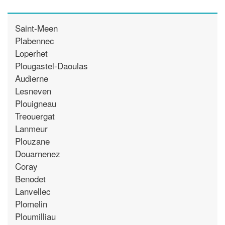
Saint-Meen
Plabennec
Loperhet
Plougastel-Daoulas
Audierne
Lesneven
Plouigneau
Treouergat
Lanmeur
Plouzane
Douarnenez
Coray
Benodet
Lanvellec
Plomelin
Ploumilliau