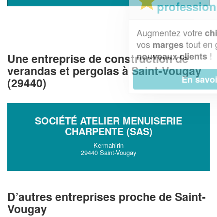
professionnel ?
Augmentez votre
et
chiffre d'affaires
vos
tout en gagnant de
marges
!
nouveaux clients
Une entreprise de construction de
verandas et pergolas à Saint-Vougay
En savoir plus
(29440)
SOCIÉTÉ ATELIER MENUISERIE
CHARPENTE (SAS)
Kermahirin
29440 Saint-Vougay
D’autres entreprises proche de Saint-
Vougay