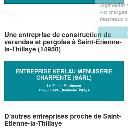
Augmentez votre
et
chiffre d'affaires
vos
tout en gagnant de
marges
!
nouveaux clients
En savoir plus
Une entreprise de construction de
verandas et pergolas à Saint-Etienne-
la-Thillaye (14950)
ENTREPRISE KERLAU MENUISERIE
CHARPENTE (SARL)
Le Friche St Vincent
14950 Saint-Etienne-la-Thillaye
D’autres entreprises proche de Saint-
Etienne-la-Thillaye