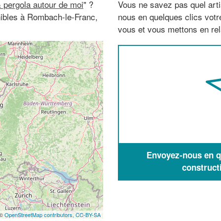
 pergola autour de moi
" ?
Vous ne savez pas quel arti
nibles à Rombach-le-Franc,
nous en quelques clics vot
vous et vous mettons en rela
Envoyez-nous en qu
construct
 ©
OpenStreetMap contributors,
CC-BY-SA