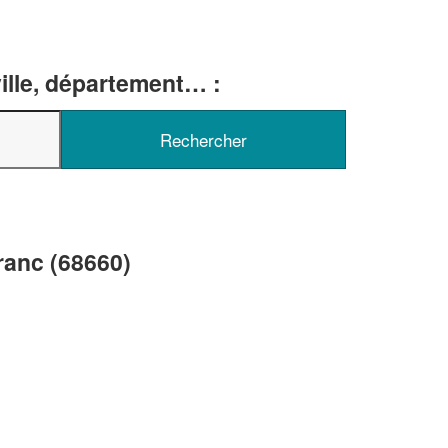
ille, département… :
✕
Vous êtes un
professionnel ?
Augmentez votre
e
chiffre d'affaires
ranc (68660)
vos
tout en gagnant de
marges
!
nouveaux clients
En savoir plus