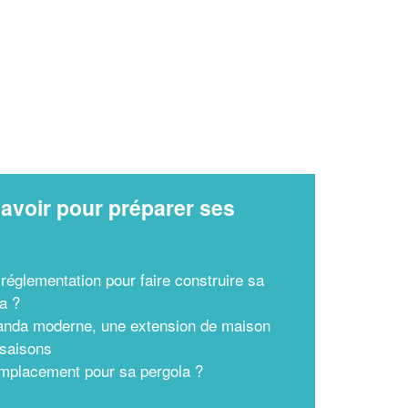
avoir pour préparer ses
x
 réglementation pour faire construire sa
a ?
anda moderne, une extension de maison
 saisons
mplacement pour sa pergola ?