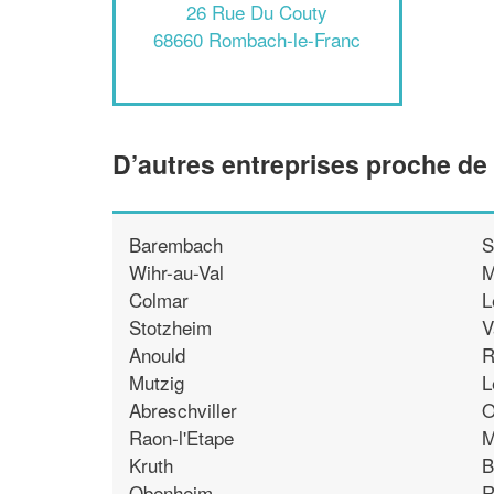
26 Rue Du Couty
68660 Rombach-le-Franc
D’autres entreprises proche d
Barembach
S
Wihr-au-Val
M
Colmar
L
Stotzheim
V
Anould
R
Mutzig
L
Abreschviller
O
Raon-l'Etape
M
Kruth
B
Obenheim
R