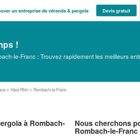
ouver un entreprise de véranda & pergola
Devis gratuit
mps !
ch-le-Franc : Trouvez rapidement les meilleurs ent
ace
>
Haut-Rhin
>
Rombach-le-Franc
 pergola à Rombach-
Nous cherchons pou
Rombach-le-Franc