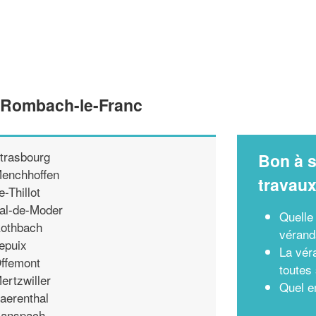
e Rombach-le-Franc
trasbourg
Bon à s
enchhoffen
travau
e-Thillot
al-de-Moder
Quelle
othbach
vérand
epuix
La vér
ffemont
toutes
ertzwiller
Quel e
aerenthal
anspach