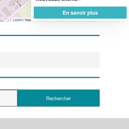
En savoir plus
Leaflet
| Map data ©
OpenStreetMap contributors,
CC-BY-SA