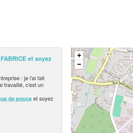
+
FABRICE et soyez
−
eprise : je l'ai fait
i travaillé, c'est un
et soyez
oup de pouce