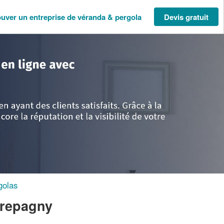
ouver un entreprise de véranda & pergola
Devis gratuit
te Normandie
>
Eure
>
Etrepagny
>
Société PLE FABRICE
golas
trepagny