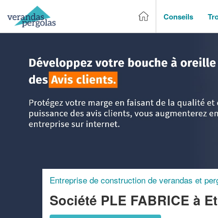
Conseils
Tr
Accueil
>
Trouver un entreprise de véranda & pergola
>
Hau
Entreprise de construction de verandas et per
Société PLE FABRICE
à E