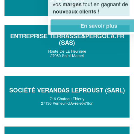
36 Rue Des Pres Zi
vos
tout en gagnant de
marges
27950 Saint-Marcel
!
nouveaux clients
En savoir plus
ENTREPRISE TERRASSE&PERGOLA.FR
(SAS)
Route De La Heuniere
27950 Saint-Marcel
SOCIÉTÉ VERANDAS LEPROUST (SARL)
716 Chateau Thierry
27130 Verneuil-d'Avre-et-d'Iton