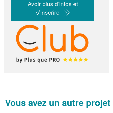
Avoir plus d’infos et
s’inscrire
✕
Vous
prof
Augmentez 
vos
marges
nouveaux c
Vous avez un autre projet