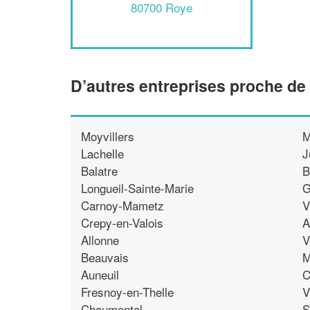
80700 Roye
D’autres entreprises proche de
Moyvillers
M
Lachelle
J
Balatre
B
Longueil-Sainte-Marie
G
Carnoy-Mametz
V
Crepy-en-Valois
A
Allonne
V
Beauvais
M
Auneuil
C
Fresnoy-en-Thelle
V
Chaumontel
S