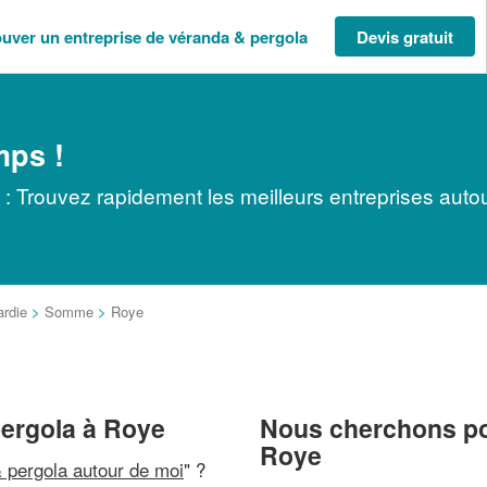
ouver un entreprise de véranda & pergola
Devis gratuit
mps !
: Trouvez rapidement les meilleurs entreprises auto
ardie
>
Somme
>
Roye
pergola à Roye
Nous cherchons pou
Roye
 pergola autour de moi
" ?