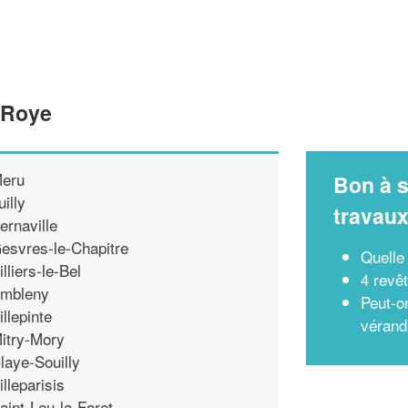
 Roye
eru
Bon à s
uilly
travau
ernaville
esvres-le-Chapitre
Quelle
illiers-le-Bel
4 revê
mbleny
Peut-o
illepinte
vérand
itry-Mory
laye-Souilly
illeparisis
aint-Leu-la-Foret