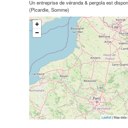
Un entreprise de véranda & pergola est dispo
(Picardie, Somme)
+
−
Leaflet
| Map data