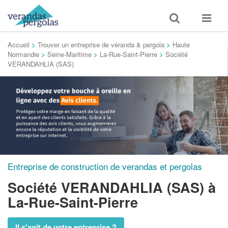
Toggle
Toggle
search
navigat
Accueil
>
Trouver un entreprise de véranda & pergola
>
Haute
Normandie
>
Seine-Maritime
>
La-Rue-Saint-Pierre
>
Société
VERANDAHLIA (SAS)
Entreprise de construction de verandas et pergolas
Société VERANDAHLIA (SAS)
à
La-Rue-Saint-Pierre
Il s'agit de votre entreprise ?