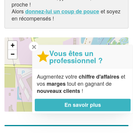
proche !
Alors
et soyez
donnez-lui un coup de pouce
en récompensés !
+
✕
Vous êtes un
−
professionnel ?
Augmentez votre
et
chiffre d'affaires
vos
tout en gagnant de
marges
!
nouveaux clients
En savoir plus
Leaflet
| Map data ©
OpenStreetMap contributors,
CC-BY-SA