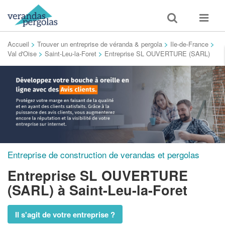
Toggle
Toggle
search
navigat
Accueil
>
Trouver un entreprise de véranda & pergola
>
Ile-de-France
>
Val d'Oise
>
Saint-Leu-la-Foret
>
Entreprise SL OUVERTURE (SARL)
Entreprise de construction de verandas et pergolas
Entreprise SL OUVERTURE
(SARL)
à Saint-Leu-la-Foret
Il s'agit de votre entreprise ?