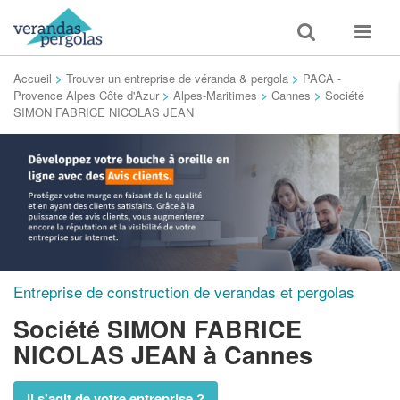
Toggle
Toggle
search
navigat
Accueil
>
Trouver un entreprise de véranda & pergola
>
PACA -
Provence Alpes Côte d'Azur
>
Alpes-Maritimes
>
Cannes
>
Société
SIMON FABRICE NICOLAS JEAN
Entreprise de construction de verandas et pergolas
Société SIMON FABRICE
NICOLAS JEAN
à Cannes
Il s'agit de votre entreprise ?