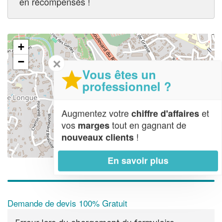
en récompensés !
+
−
✕
Vous êtes un
professionnel ?
Augmentez votre
et
chiffre d'affaires
vos
tout en gagnant de
marges
!
nouveaux clients
Leaflet
| Map data ©
OpenStreetMap contributors,
CC-BY-SA
En savoir plus
Demande de devis 100% Gratuit