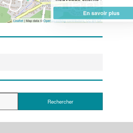
En savoir plus
Leaflet
| Map data ©
OpenStreetMap contributors,
CC-BY-SA