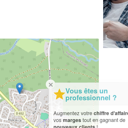
✕
Vous êtes un
professionnel ?
Augmentez votre
et
chiffre d'affaires
vos
tout en gagnant de
marges
!
nouveaux clients