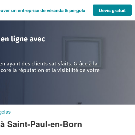
ouver un entreprise de véranda & pergola
Devis gratuit
itaine
>
Landes
>
Saint-Paul-en-Born
>
Société SIMOES FABRICE
golas
E
à Saint-Paul-en-Born