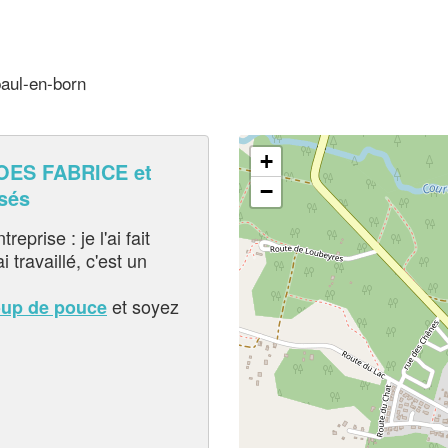
paul-en-born
+
ES FABRICE et
−
sés
eprise : je l'ai fait
i travaillé, c'est un
et soyez
oup de pouce