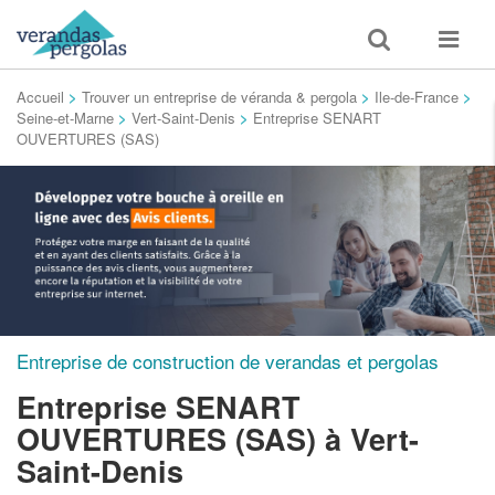
Toggle
Toggle
search
navigat
Accueil
>
Trouver un entreprise de véranda & pergola
>
Ile-de-France
>
Seine-et-Marne
>
Vert-Saint-Denis
>
Entreprise SENART
OUVERTURES (SAS)
Entreprise de construction de verandas et pergolas
Entreprise SENART
OUVERTURES (SAS)
à Vert-
Saint-Denis