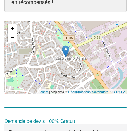
en récompensés !
+
−
Leaflet
| Map data ©
OpenStreetMap contributors,
CC-BY-SA
Demande de devis 100% Gratuit