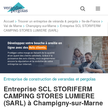
Toggle
Toggle
search
navigat
Accueil
>
Trouver un entreprise de véranda & pergola
>
Ile-de-France
>
Val de Marne
>
Champigny-sur-Marne
>
Entreprise SCL STORIFERM
CAMPING STORES LUMIERE (SARL)
Entreprise de construction de verandas et pergolas
Entreprise SCL STORIFERM
CAMPING STORES LUMIERE
(SARL)
à Champigny-sur-Marne