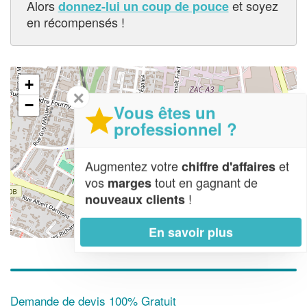
Alors
et soyez
donnez-lui un coup de pouce
en récompensés !
+
✕
−
Vous êtes un
professionnel ?
Augmentez votre
et
chiffre d'affaires
vos
tout en gagnant de
marges
!
nouveaux clients
En savoir plus
Leaflet
| Map data ©
OpenStreetMap contributors,
CC-BY-SA
Demande de devis 100% Gratuit