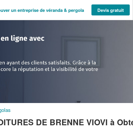
ouver un entreprise de véranda & pergola
Devis gratuit
tre
>
Indre
>
Obterre
>
SARL MENUISERIES ET TOITURES DE BRENNE V
golas
OITURES DE BRENNE VIOVI
à Obt