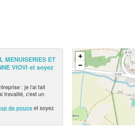
+
L MENUISERIES ET
−
NE VIOVI et soyez
eprise : je l'ai fait
i travaillé, c'est un
et soyez
oup de pouce