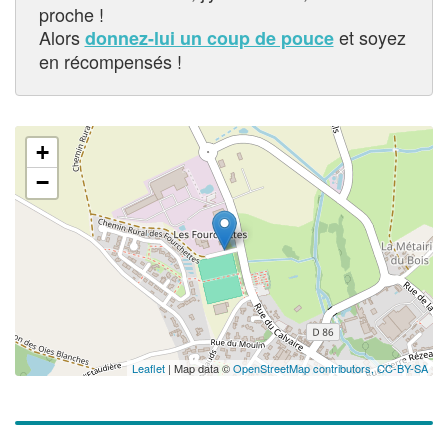
proche !
Alors
et soyez
donnez-lui un coup de pouce
en récompensés !
+
−
Leaflet
| Map data ©
OpenStreetMap contributors,
CC-BY-SA