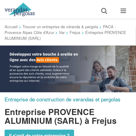
Toggle
Toggle
search
navigat
Accueil
>
Trouver un entreprise de véranda & pergola
>
PACA -
Provence Alpes Côte d'Azur
>
Var
>
Frejus
>
Entreprise PROVENCE
ALUMINIUM (SARL)
Entreprise de construction de verandas et pergolas
Entreprise PROVENCE
ALUMINIUM (SARL)
à Frejus
Il s'agit de votre entreprise ?