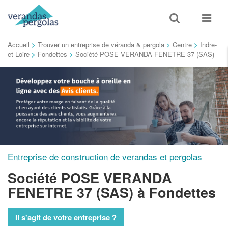
Toggle
Toggle
search
navigat
Accueil
>
Trouver un entreprise de véranda & pergola
>
Centre
>
Indre-
et-Loire
>
Fondettes
>
Société POSE VERANDA FENETRE 37 (SAS)
Entreprise de construction de verandas et pergolas
Société POSE VERANDA
FENETRE 37 (SAS)
à Fondettes
Il s'agit de votre entreprise ?